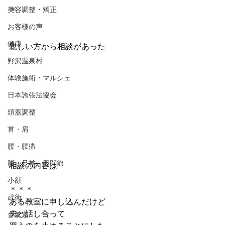
美容調整・矯正
＊
お客様の声
健康
親しい方から相談があった
野沢温泉村
体験施術・マルシェ
日本誇張法協会
頭蓋調整
首・肩
腰・腰痛
脚・足首・股関節
相談の内容は
小顔
＊＊＊
武術
ある教室に申し込んだけど
夫と話し合って
合氣道