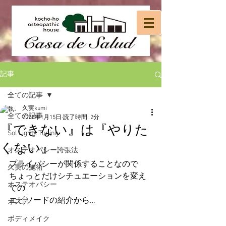
記事
全ての記事
久実kumi
全ての記事
2022年1月15日
読了時間: 2分
『できない』は『やりた
Sol Lights Tuning
くない』
オステオパシー誇張法
プライバシーが関係することなので
久実の施術
ちょっとだけシチュエーションを変え
オステオパシー
ての
エピソードの紹介から…
オステ
ボディメイク