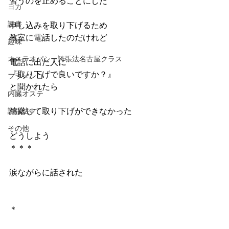
習うのを止めることにした
ヨガ
読書
申し込みを取り下げるため
教室に電話したのだけれど
趣味
オステオパシー誇張法名古屋クラス
電話に出た人に
『取り下げで良いですか？』
フラメンコ
と聞かれたら
内臓オステ
躊躇して取り下げができなかった
誇張法Φ
その他
どうしよう
＊＊＊
涙ながらに話された
＊