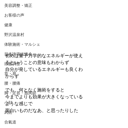
美容調整・矯正
お客様の声
健康
野沢温泉村
体験施術・マルシェ
日本誇張法協会
初めは量子力学的なエネルギーが使え
るということの意味もわからず
頭蓋調整
自分が発しているエネルギーも良くわ
首・肩
からず
腰・腰痛
でも、何となく施術をすると
脚・足首・股関節
今までよりも効果が大きくなっている
小顔
ような感じで
面白いものだなあ、と思ったりした
武術
合氣道