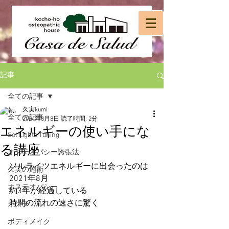
記事
全ての記事
久実kumi
全ての記事
2024年8月8日
読了時間: 2分
エネルギーの使い手にな
Sol Lights Tuning
る講座
オステオパシー誇張法
ソルライツエネルギーに出会ったのは
久実の施術
2021年8月
オステオパシー
約3年が経過している
時間の流れの速さに驚く
オステ
ボディメイク