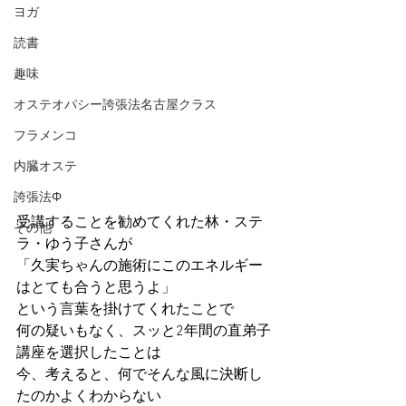
ヨガ
読書
趣味
オステオパシー誇張法名古屋クラス
フラメンコ
内臓オステ
誇張法Φ
受講することを勧めてくれた林・ステ
その他
ラ・ゆう子さんが
「久実ちゃんの施術にこのエネルギー
はとても合うと思うよ」
という言葉を掛けてくれたことで
何の疑いもなく、スッと2年間の直弟子
講座を選択したことは
今、考えると、何でそんな風に決断し
たのかよくわからない