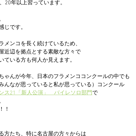
て、20年以上習っています。
オステオパシー誇張法名古屋クラス
フラメンコ
内臓
。
感じです。
ラメンコを長く続けているため、
屋近辺を拠点とする素敵な方々で
いている方も何人か見えます。
ちゃんが今年、日本のフラメンココンクールの中でも
みんなが思っていると私が思っている）コンクール
ンス21「新人公演」　バイレソロ部門
で
。
！！
る方たち、特に名古屋の方々からは