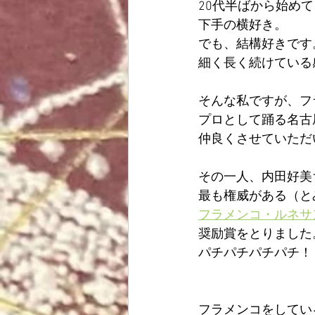
20代半ばから始め
ヨガ
読書
趣味
下手の横好き。
でも、結構好きです
細く長く続けている
その他
そんな私ですが、フ
プロとして踊る名古
仲良くさせていただ
その一人、内田好美
最も権威がある（と
フラメンコ・ルネサ
奨励賞をとりました
パチパチパチパチ！
フラメンコをしてい