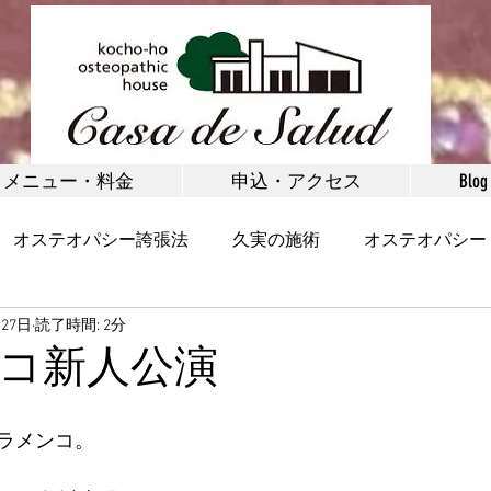
メニュー・料金
申込・アクセス
Blog
オステオパシー誇張法
久実の施術
オステオパシー
月27日
読了時間: 2分
矯正
お客様の声
健康
野沢温泉村
体験施術
コ新人公演
首・肩
腰・腰痛
脚・足首・股関節
小顔
ラメンコ。