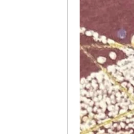
オステ
誇張法Φ