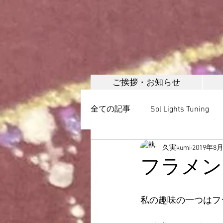
ご挨拶・お知らせ
全ての記事
Sol Lights Tuning
久実kumi
2019年8
ボディメイク
美容調整・
フラメン
日本誇張法協会
頭蓋調整
私の趣味の一つはフ