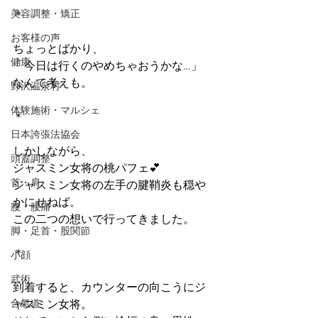
美容調整・矯正
＊
お客様の声
ちょっとばかり、
健康
「今日は行くのやめちゃおうかな…」
なんて考えも。
野沢温泉村
体験施術・マルシェ
＊
日本誇張法協会
しかしながら、
頭蓋調整
ジャスミン女将の桃パフェ💕
首・肩
ジャスミン女将の左手の腱鞘炎も穏や
かにせねば。
腰・腰痛
この二つの想いで行ってきました。
脚・足首・股関節
＊
小顔
武術
到着すると、カウンターの向こうにジ
合氣道
ャスミン女将。