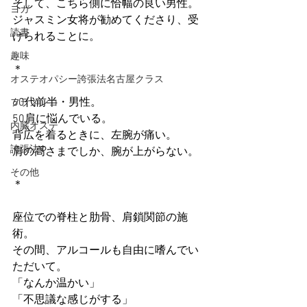
そして、こちら側に恰幅の良い男性。
ヨガ
ジャスミン女将が勧めてくださり、受
読書
けられることに。
趣味
＊
オステオパシー誇張法名古屋クラス
60代前半・男性。
フラメンコ
50肩に悩んでいる。
内臓オステ
背広を着るときに、左腕が痛い。
誇張法Φ
肩の高さまでしか、腕が上がらない。
その他
＊
座位での脊柱と肋骨、肩鎖関節の施
術。
その間、アルコールも自由に嗜んでい
ただいて。
「なんか温かい」
「不思議な感じがする」