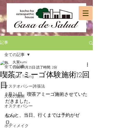
記事
全ての記事
久実kumi
全ての記事
2020年8月25日
読了時間: 2分
喫茶アミーゴ体験施術12回
Sol Lights Tuning
目
オステオパシー誇張法
8月24日、喫茶アミーゴ施術させていた
久実の施術
だきました。
オステオパシー
なんと、当日、行くまでは予約がゼ
オステ
ロ。
ボディメイク