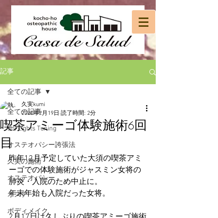
記事
全ての記事
久実kumi
全ての記事
2020年2月19日
読了時間: 2分
喫茶アミーゴ体験施術6回
Sol Lights Tuning
目
オステオパシー誇張法
昨年12月予定していた大須の喫茶アミ
久実の施術
ーゴでの体験施術がジャスミン女将の
オステオパシー
肺炎・入院のため中止に。
年末年始も入院だった女将。
オステ
ボディメイク
2月17日は久しぶりの喫茶アミーゴ施術