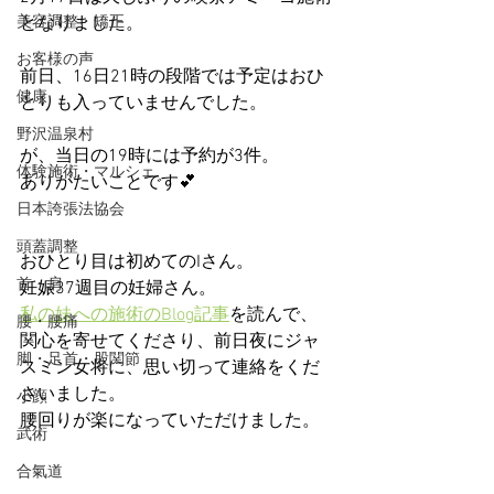
美容調整・矯正
となりました。
お客様の声
前日、16日21時の段階では予定はおひ
健康
とりも入っていませんでした。
野沢温泉村
が、当日の19時には予約が3件。
体験施術・マルシェ
ありがたいことです💕
日本誇張法協会
頭蓋調整
おひとり目は初めてのIさん。
首・肩
妊娠37週目の妊婦さん。
私の妹への施術のBlog記事
を読んで、
腰・腰痛
関心を寄せてくださり、前日夜にジャ
脚・足首・股関節
スミン女将に、思い切って連絡をくだ
さいました。
小顔
腰回りが楽になっていただけました。
武術
合氣道