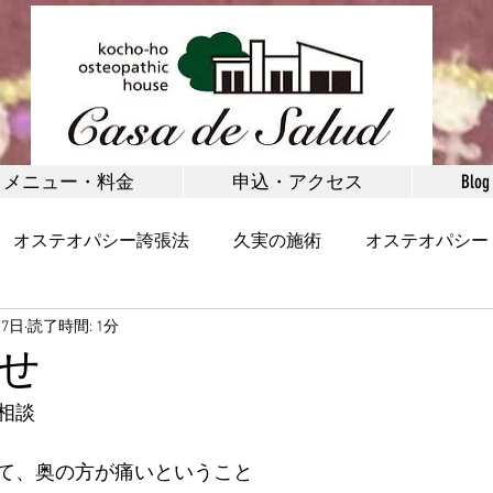
メニュー・料金
申込・アクセス
Blog
オステオパシー誇張法
久実の施術
オステオパシー
月7日
読了時間: 1分
矯正
お客様の声
健康
野沢温泉村
体験施術
せ
相談
首・肩
腰・腰痛
脚・足首・股関節
小顔
て、奥の方が痛いということ