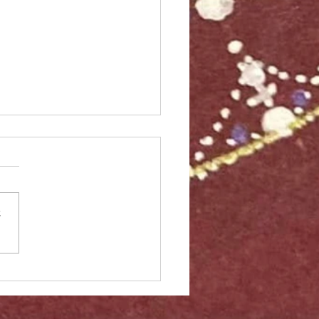
さ
が全失聴から4か月…聴力