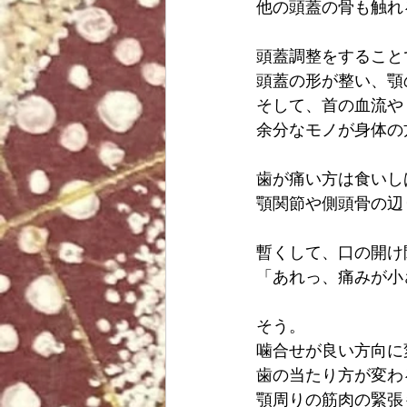
他の頭蓋の骨も触れ
頭蓋調整をすること
頭蓋の形が整い、顎
そして、首の血流や
余分なモノが身体の
歯が痛い方は食いし
顎関節や側頭骨の辺
暫くして、口の開け
「あれっ、痛みが小
そう。
噛合せが良い方向に
歯の当たり方が変わ
顎周りの筋肉の緊張