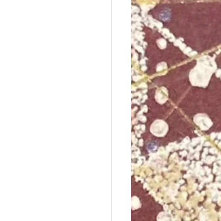
オステ
誇張法Φ