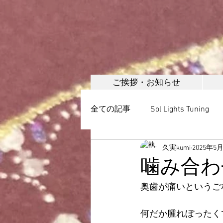
ご挨拶・お知らせ
全ての記事
Sol Lights Tuning
久実kumi
2025年5
ボディメイク
美容調整・
噛み合わ
奥歯が痛いというご
日本誇張法協会
頭蓋調整
何だか腫れぼったく