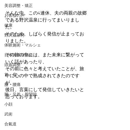
美容調整・矯正
そんな中、この4連休、夫の両親の故郷
お客様の声
である野沢温泉に行ってまいりまし
健康
た。
そのため、しばらく発信が止まってお
野沢温泉村
りました。
体験施術・マルシェ
その旅の中には、また未来に繋がって
日本誇張法協会
いく話があったり、
頭蓋調整
その前に色々と考えていたことが、旅
首・肩
中に心の中で熟成されてきたのです
が、
腰・腰痛
後日、言葉にして発信していきたいと
脚・足首・股関節
思っております。
小顔
武術
合氣道