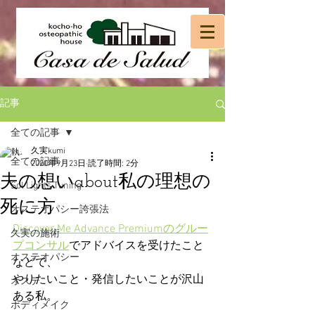
記事
全ての記事
久実kumi
全ての記事
2020年9月23日
読了時間: 2分
夫の想いabout私の理想の
Sol Lights Tuning
死に方
オステオパシー誇張法
Discover Me Advance Premiumのグルー
久実の施術
プコンサル
でアドバイスを受けたこと
オステオパシー
などで、
やりたいこと・発信したいことが沢山
オステ
ある私。
ボディメイク