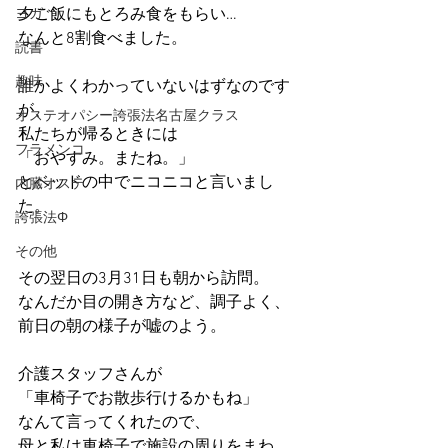
夕ご飯にもとろみ食をもらい…
ヨガ
なんと8割食べました。
読書
趣味
誰かよくわかっていないはずなのです
が、
オステオパシー誇張法名古屋クラス
私たちが帰るときには
フラメンコ
「おやすみ。またね。」
とベッドの中でニコニコと言いまし
内臓オステ
た。
誇張法Φ
その他
その翌日の3月31日も朝から訪問。
なんだか目の開き方など、調子よく、
前日の朝の様子が嘘のよう。
介護スタッフさんが
「車椅子でお散歩行けるかもね」
なんて言ってくれたので、
母と私は車椅子で施設の周りをまわ