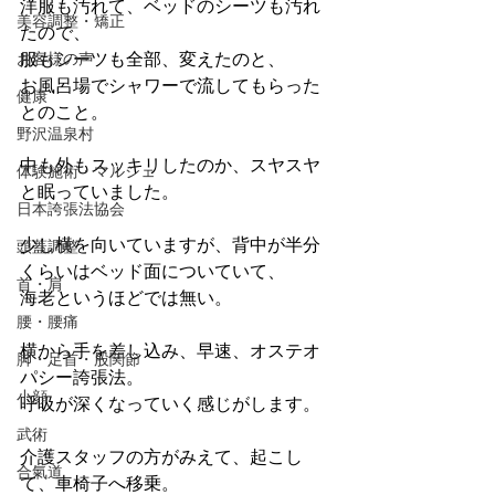
洋服も汚れて、ベッドのシーツも汚れ
美容調整・矯正
たので、
服もシーツも全部、変えたのと、
お客様の声
お風呂場でシャワーで流してもらった
健康
とのこと。
野沢温泉村
中も外もスッキリしたのか、スヤスヤ
体験施術・マルシェ
と眠っていました。
日本誇張法協会
少し横を向いていますが、背中が半分
頭蓋調整
くらいはベッド面についていて、
首・肩
海老というほどでは無い。
腰・腰痛
横から手を差し込み、早速、オステオ
脚・足首・股関節
パシー誇張法。
小顔
呼吸が深くなっていく感じがします。
武術
介護スタッフの方がみえて、起こし
合氣道
て、車椅子へ移乗。