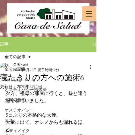
記事
全ての記事
久実kumi
全ての記事
2019年6月26日
読了時間: 2分
寝たきりの方への施術6
Sol Lights Tuning
更新日：
2020年3月1日
オステオパシー誇張法
夕方、祖母の部屋に行くと、昼と違う
久実の施術
服を着ていました。
オステオパシー
5日ぶりの本格的な大便。
オステ
大量に出て、オシメからも漏れるほ
ど。
ボディメイク