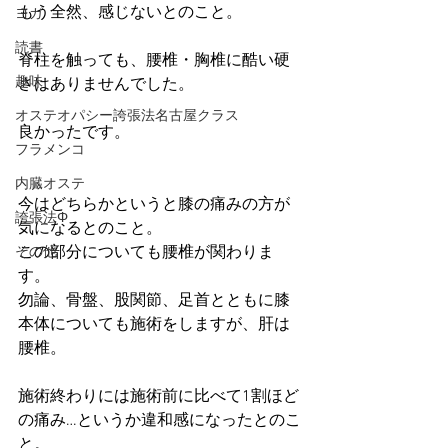
もう全然、感じないとのこと。
ヨガ
読書
脊柱を触っても、腰椎・胸椎に酷い硬
趣味
さはありませんでした。
オステオパシー誇張法名古屋クラス
良かったです。
フラメンコ
内臓オステ
今はどちらかというと膝の痛みの方が
誇張法Φ
気になるとのこと。
この部分についても腰椎が関わりま
その他
す。
勿論、骨盤、股関節、足首とともに膝
本体についても施術をしますが、肝は
腰椎。
施術終わりには施術前に比べて1割ほど
の痛み…というか違和感になったとのこ
と。