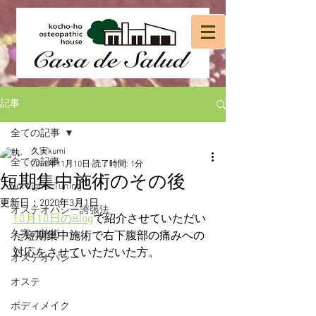
記事
全ての記事
久実kumi
全ての記事
2019年11月10日
読了時間: 1分
短期集中施術のその後
Sol Lights Tuning
更新日：
2020年3月1日
オステオパシー誇張法
10月10日のBlog
で紹介させていただい
久実の施術
た短期集中施術で右下腹部の痛みへの
対応をさせていただいた方。
オステオパシー
オステ
ボディメイク