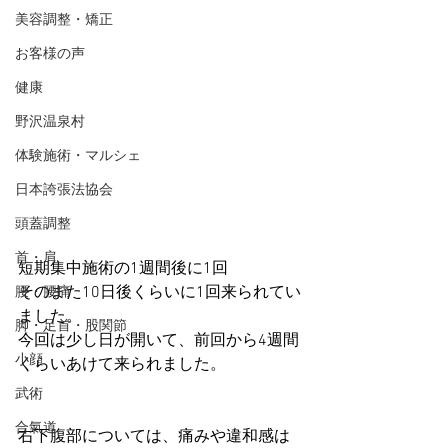
美容調整・矯正
お客様の声
健康
野沢温泉村
体験施術・マルシェ
日本誇張法協会
頭蓋調整
首・肩
短期集中施術の1週間後に1回
そのまた10日後くらいに1回来られてい
腰・腰痛
ました。
脚・足首・股関節
今回は少し日が開いて、前回から4週間
小顔
くらいあけて来られました。
武術
合氣道
右下腹部については、痛みや違和感は