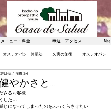
メニュー・料金
申込・アクセス
Blog
オステオパシー誇張法
久実の施術
オステオパシー
月29日
読了時間: 2分
矯正
お客様の声
健康
野沢温泉村
体験施術
健やかさと…
ださるお客様
首・肩
腰・腰痛
脚・足首・股関節
小顔
くしたい
感じになってしまったのをふっくらさせたい