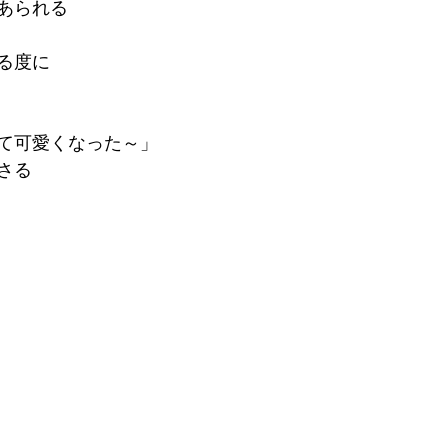
あられる
オステオパシー誇張法名古屋クラス
フラメンコ
内臓
る度に
て可愛くなった～」
さる