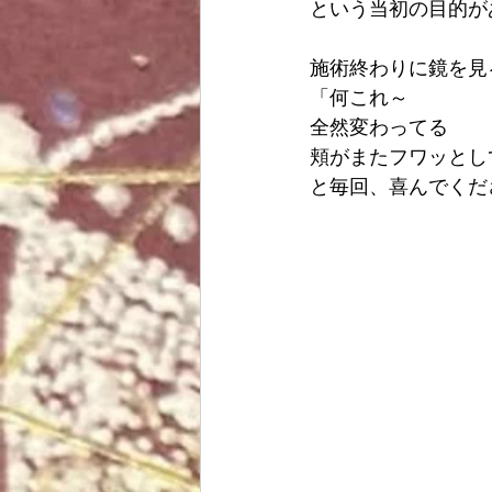
という当初の目的が
ヨガ
読書
趣味
施術終わりに鏡を見
「何これ～
その他
全然変わってる
頬がまたフワッとし
と毎回、喜んでくだ