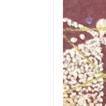
オステ
誇張法Φ