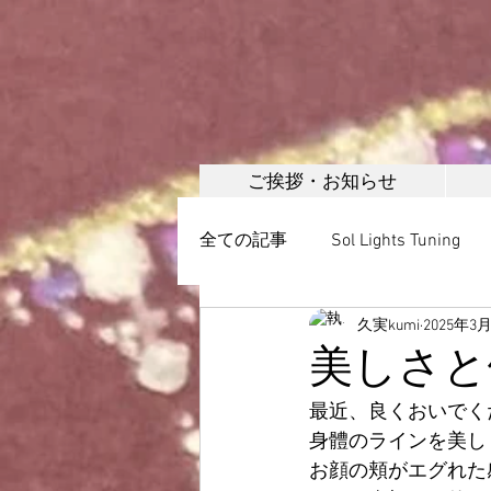
ご挨拶・お知らせ
全ての記事
Sol Lights Tuning
久実kumi
2025年3
ボディメイク
美容調整・
美しさと
最近、良くおいでく
日本誇張法協会
頭蓋調整
身體のラインを美し
お顔の頬がエグれた