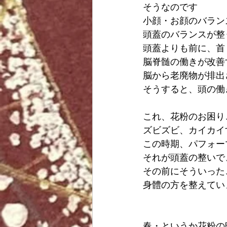
そうなのです
小顔・お顔のバラン
頭蓋のバランスが整
頭蓋よりも前に、首
脳脊髄の働きが改善
脳から老廃物が排出
そうすると、頭の働
これ、花粉のお困り
ズビズビ、カイカイ
この時期、パフォー
それが頭蓋の整いで
その前にそういった
身體の方を整えてい
春・というか花粉の