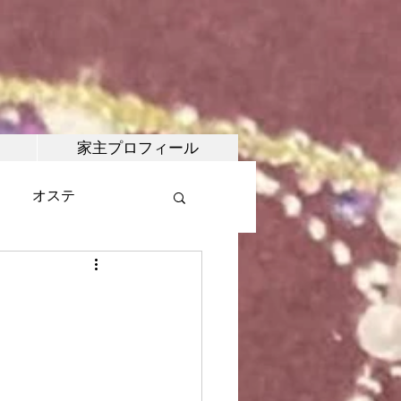
家主プロフィール
オステ
・マルシェ
。
武術
合氣道