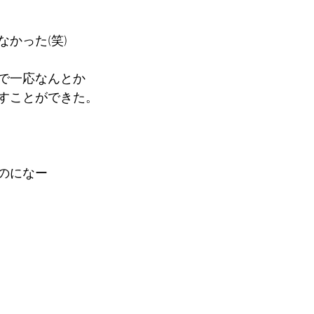
かった(笑)
で一応なんとか
すことができた。
のになー 