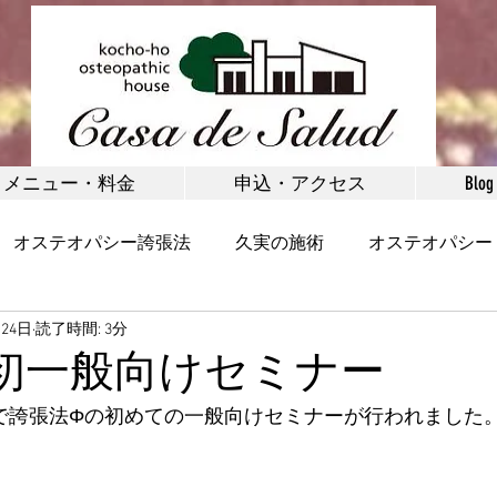
メニュー・料金
申込・アクセス
Blog
オステオパシー誇張法
久実の施術
オステオパシー
月24日
読了時間: 3分
矯正
お客様の声
健康
野沢温泉村
体験施術
初一般向けセミナー
座で誇張法Φの初めての一般向けセミナーが行われました
首・肩
腰・腰痛
脚・足首・股関節
小顔