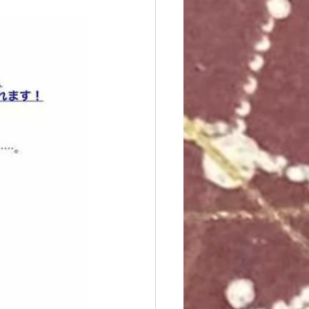
オステ
誇張法Φ