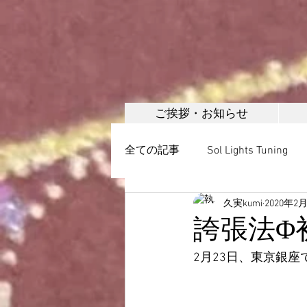
ご挨拶・お知らせ
全ての記事
Sol Lights Tuning
久実kumi
2020年2
ボディメイク
美容調整・
誇張法Φ
2月23日、東京銀
日本誇張法協会
頭蓋調整