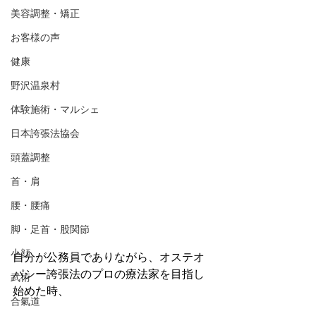
美容調整・矯正
お客様の声
健康
野沢温泉村
体験施術・マルシェ
日本誇張法協会
頭蓋調整
首・肩
腰・腰痛
脚・足首・股関節
小顔
自分が公務員でありながら、オステオ
パシー誇張法のプロの療法家を目指し
武術
始めた時、
合氣道