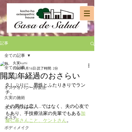
記事
全ての記事
久実kumi
全ての記事
2020年6月16日
読了時間: 2分
開業1年経過のおさらい
Sol Lights Tuning
久しぶりに、男性とふたりきりでラン
オステオパシー誇張法
チ。
久実の施術
その男性は恋人…ではなく、夫の心友で
オステオパシー
もあり、手技療法家の先輩でもある
加
オステ
藤仁基さんこと、ケントさん
。
ボディメイク