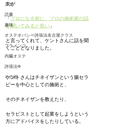
夫が
ヨガ
読書
「
プロになる前に、プロの施術家の話
趣味
を聞いてみると良い
」
オステオパシー誇張法名古屋クラス
と言ってくれて、ケントさんに話を聞
フラメンコ
くこととなりました。
内臓オステ
誇張法Φ
その他
ケントさんはチネイザンという腸セラ
ピーを中心としての施術と、
そのチネイザンを教えたり、
セラピストとして起業をしようという
方にアドバイスをしたりしている。