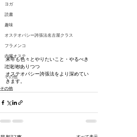
ヨガ
読書
趣味
オステオパシー誇張法名古屋クラス
フラメンコ
内臓オステ
来年も色々とやりたいこと・やるべき
こともありつつ
誇張法Φ
オステオパシー誇張法をより深めてい
その他
きます。
その他