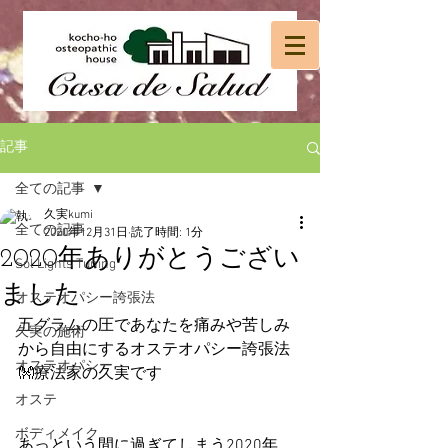
記事
全ての記事
久実kumi
全ての記事
2020年12月31日
読了時間: 1分
2020年ありがとうござい
Sol Lights Tuning
ました
オステオパシー誇張法
五グラムの圧であなたを痛みや苦しみ
久実の施術
から自由にするオステオパシー誇張法
オステオパシー
👐療法家の久実です
オステ
ボディメイク
あっという間に過ぎてしまう2020年