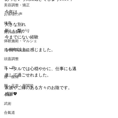
美容調整・矯正
今年は
お客様の声
健康
大きな別れ
新しい繋がり
野沢温泉村
今までにない経験
体験施術・マルシェ
を例年以上に感じました。
日本誇張法協会
頭蓋調整
首・肩
トータルでは心穏やかに、仕事にも邁
進して過ごせれました。
腰・腰痛
脚・足首・股関節
家族やご縁のある方々のお陰です。
感謝💖
小顔
武術
合氣道