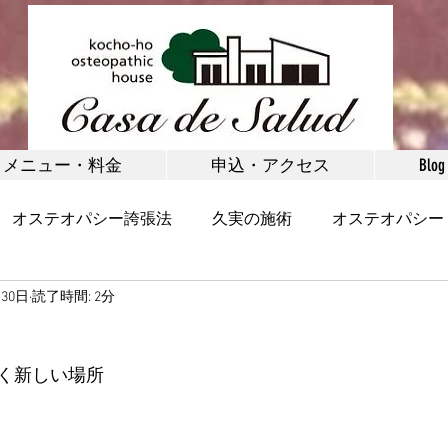
メニュー・料金
申込・アクセス
Blog
オステオパシー誇張法
久実の施術
オステオパシー
月30日
読了時間: 2分
矯正
お客様の声
健康
野沢温泉村
体験施術
く新しい場所
首・肩
腰・腰痛
脚・足首・股関節
小顔