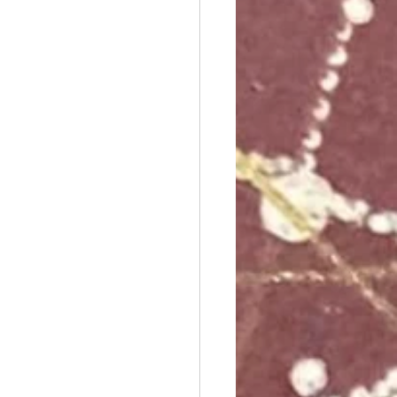
オステ
誇張法Φ