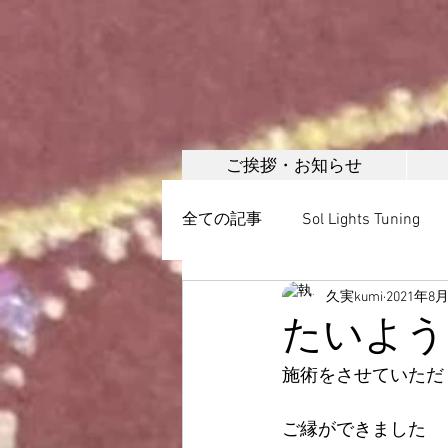
ご挨拶・お知らせ
全ての記事
Sol Lights Tuning
久実kumi
2021年8
ボディメイク
美容調整・
たいよう
施術をさせていただ
日本誇張法協会
頭蓋調整
ご縁ができました