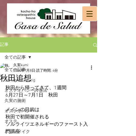
記事
全ての記事
久実kumi
全ての記事
2024年7月8日
読了時間: 4分
秋田追想
Sol Lights Tuning
秋田から帰ってきて、1週間
オステオパシー誇張法
6月27日～7月1日　秋田
久実の施術
メインの目的は
オステオパシー
秋田で初開催される
オステ
ソルライツエネルギーのファースト入
門講座
ボディメイク