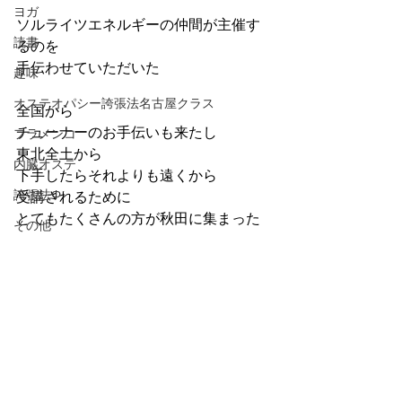
ヨガ
ソルライツエネルギーの仲間が主催す
読書
るのを
手伝わせていただいた
趣味
オステオパシー誇張法名古屋クラス
全国から
チューナーのお手伝いも来たし
フラメンコ
東北全土から
内臓オステ
下手したらそれよりも遠くから
誇張法Φ
受講されるために
とてもたくさんの方が秋田に集まった
その他