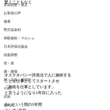
驚くこともなく
美容調整・矯正
お客様の声
健康
野沢温泉村
体験施術・マルシェ
日本誇張法協会
頭蓋調整
首・肩
腰・腰痛
オステオパシー誇張法で人に施術する
脚・足首・股関節
ことを仕事としてスタートさせ
「施術を仕事としています」
小顔
と言うようになり6年目に入った
武術
あっという間の5年間
合氣道