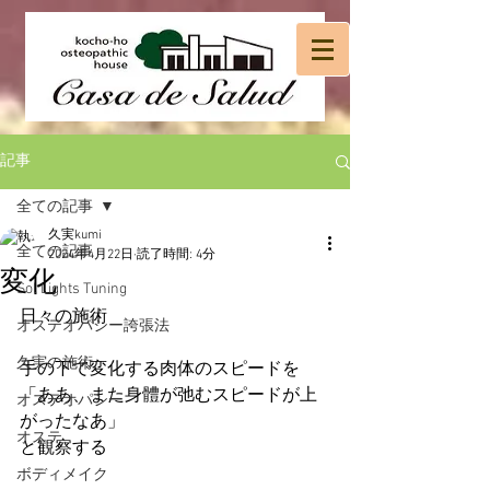
記事
全ての記事
久実kumi
全ての記事
2024年4月22日
読了時間: 4分
変化
Sol Lights Tuning
日々の施術
オステオパシー誇張法
久実の施術
手の下で変化する肉体のスピードを
「ああ、また身體が弛むスピードが上
オステオパシー
がったなあ」
オステ
と観察する
ボディメイク