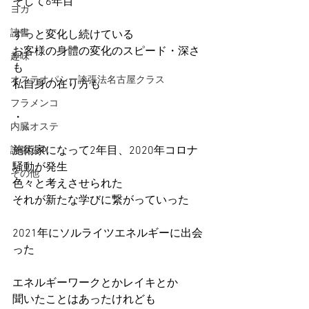
そして6年目
ヨガ
読書
ずっと変化し続けている
お客様の身體の変化のスピード・深さ
趣味
も
オステオパシー誇張法名古屋クラス
私自身の在り方も
フラメンコ
・
内臓オステ
施術家になって2年目、2020年コロナ
誇張法Φ
騒動が発生
その他
色々と考えさせられた
それが新たな学びに繋がっていった
2021年にソルライツエネルギーに出会
った
エネルギーワークとかレイキとか
聞いたことはあったけれども