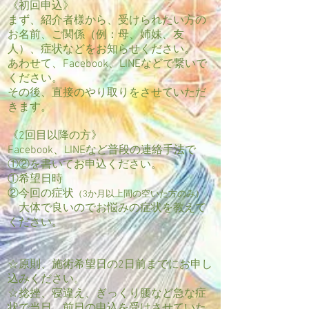
《初回申込》
まず、紹介者様から、受けられたい方の
お名前、ご関係（例：母、姉妹、友
人）、症状などをお知らせください。
あわせて、Facebook、LINEなどで繋いで
ください。
その後、直接のやり取りをさせていただ
きます。
《2回目以降の方》
Facebook、LINEなど普段の連絡手法で
①②を書いてお申込ください。
①希望日時
②今回の症状
（3か月以上間の空いた方のみ）
大体で良いのでお悩みの症状を教えて
ください。
☆原則、施術希望日の2日前までにお申し
込みください。
☆捻挫、寝違え、ぎっくり腰など急な症
状で当日、前日の申込を受けさせていた