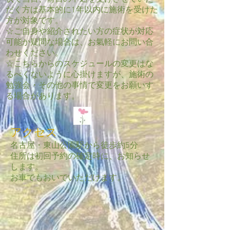
だく方は基本的に1年以内に施術を受けた
方が対象です。
​☆ご自身や紹介されたい方の症状が対応
可能か疑問な場合は、お氣軽にお問い合
わせください。
​​☆こちらからのスケジュールの変更はな
るべくないように心掛けますが、施術の
勉強会・その他の事情で変更をお願いす
る場合があります。
アクセス
名古屋・東山公園駅から徒歩約5分
住所は初回予約の確定時に、お知らせ
します。
お車でもおいでいただけます。