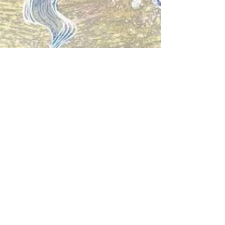
紹介者のいない方で施術をご希
望の方について
Casa de Saludでの施術はしておりません
​が、
ソルラ
イツ​Labo
で施術をさせていただいてい
ます
ソルライツLaboでの私のセッションの詳細確
認と申込はコチラのリンクから
生観院久世の
【開催詳細・申込】
を選択してください。