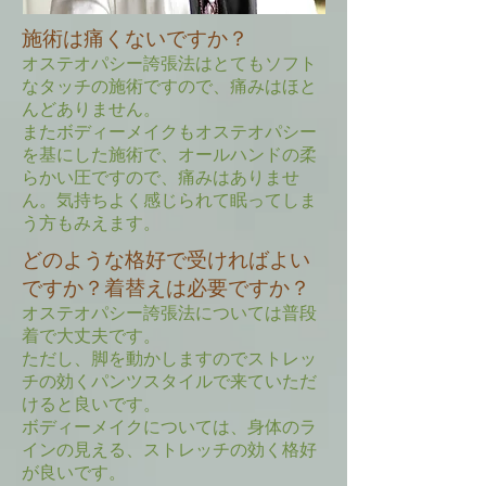
施術は痛くないですか？
オステオパシー誇張法はとてもソフト
なタッチの施術ですので、痛みはほと
んどありません。
またボディーメイクもオステオパシー
を基にした施術で、オールハンドの柔
らかい圧ですので、痛みはありませ
ん。気持ちよく感じられて眠ってしま
う方もみえます。
どのような格好で受ければよい
ですか？着替えは必要ですか？
オステオパシー誇張法については普段
着で大丈夫です。
ただし、脚を動かしますのでストレッ
チの効くパンツスタイルで来ていただ
けると良いです。
ボディーメイクについては、身体のラ
インの見える、ストレッチの効く格好
が良いです。