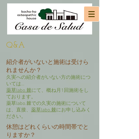
Q&A
紹介者がいないと施術は受けら
れませんか？
久実への紹介者がいない方の施術につ
いては…
薬草labo.棘
にて、概ね月1回施術をし
ております。
薬草labo.棘での久実の施術について
は、直接、
薬草labo.棘
にお申し込みく
ださい。
休憩はどれくらいの時間帯でと
りますか？