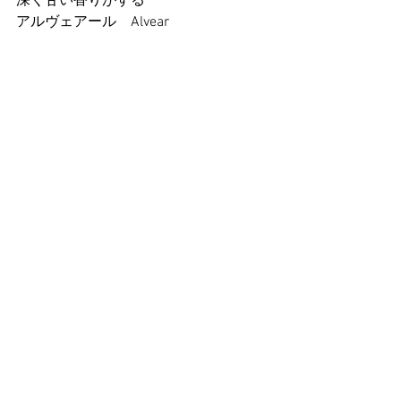
深く甘い香りがする
アルヴェアール　Alvear
色も
味も
香りも
全てが好き