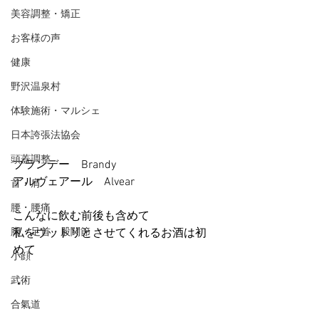
美容調整・矯正
お客様の声
健康
野沢温泉村
体験施術・マルシェ
日本誇張法協会
頭蓋調整
ブランデー　Brandy
アルヴェアール　Alvear
首・肩
腰・腰痛
こんなに飲む前後も含めて
脚・足首・股関節
私をウットリとさせてくれるお酒は初
めて
小顔
武術
・
合氣道