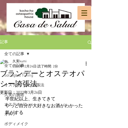
記事
全ての記事
久実kumi
全ての記事
2021年12月24日
読了時間: 2分
ブランデーとオステオパ
Sol Lights Tuning
シー誇張法
オステオパシー誇張法
更新日：
2022年3月26日
久実の施術
半世紀以上、生きてきて
オステオパシー
やっと自分が大好きなお酒がわかった
氣がする
オステ
ボディメイク