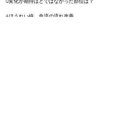
Q変化が期待ほどではなかった部位は？
Aほうれい線、血流の流れ改善
Qボディメイクについて、自由に感想を
お願いします。
A確実に形が変わって面白いです。
 お尻、太腿はコンプレックスはなかっ
たのですが極端に下半身だけ太いので
服のサイズが上下で変わってしまうの
が少し緩和されたきがします。
 またラインが整って嬉しいです。
 腰、背骨の一部の引っ掛かりがあった
のが取れてきて施術を重ねるとどんど
ん反りやすい体になっていきました。