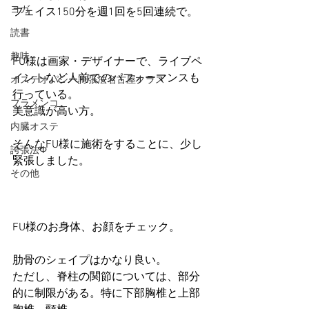
ヨガ
フェイス150分を週1回を5回連続で。
読書
趣味
FU様は画家・デザイナーで、ライブペ
イントなど人前でのパフォーマンスも
オステオパシー誇張法名古屋クラス
行っている。
フラメンコ
美意識が高い方。
内臓オステ
そんなFU様に施術をすることに、少し
誇張法Φ
緊張しました。
その他
FU様のお身体、お顔をチェック。
肋骨のシェイプはかなり良い。
ただし、脊柱の関節については、部分
的に制限がある。特に下部胸椎と上部