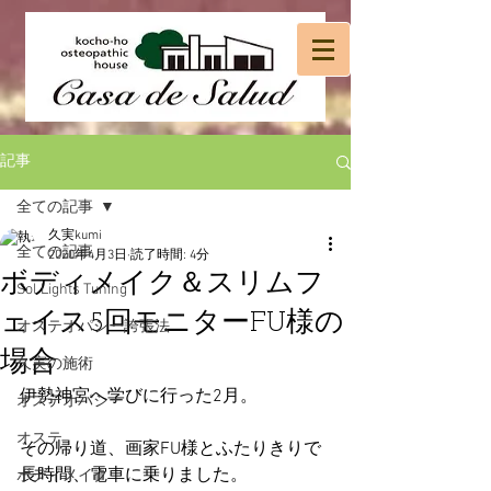
記事
全ての記事
久実kumi
全ての記事
2020年4月3日
読了時間: 4分
ボディメイク＆スリムフ
Sol Lights Tuning
ェイス5回モニターFU様の
オステオパシー誇張法
場合
久実の施術
伊勢神宮へ学びに行った2月。
オステオパシー
オステ
その帰り道、画家FU様とふたりきりで
長時間、電車に乗りました。
ボディメイク