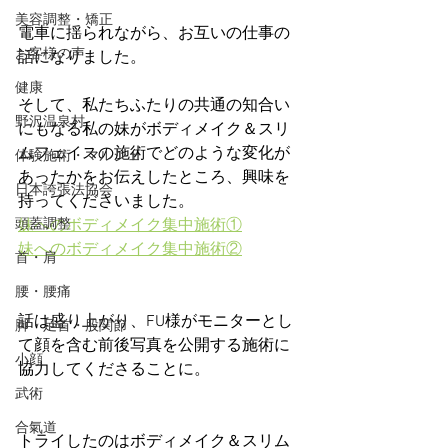
美容調整・矯正
電車に揺られながら、お互いの仕事の
お客様の声
話になりました。
健康
そして、私たちふたりの共通の知合い
野沢温泉村
にもなる私の妹がボディメイク＆スリ
ムフェイスの施術でどのような変化が
体験施術・マルシェ
あったかをお伝えしたところ、興味を
日本誇張法協会
持ってくださいました。
頭蓋調整
妹へのボディメイク集中施術①
妹へのボディメイク集中施術②
首・肩
腰・腰痛
話は盛り上がり、FU様がモニターとし
脚・足首・股関節
て顔を含む前後写真を公開する施術に
小顔
協力してくださることに。
武術
合氣道
トライしたのはボディメイク＆スリム