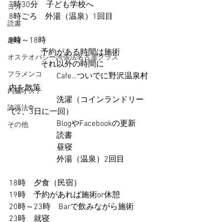
7時30分　子ども学校へ
ヨガ
8時ごろ　外湯（温泉）1回目
読書
9時～18時
趣味
　　　　予約がある時間は施術
オステオパシー誇張法名古屋クラス
　　　　それ以外の時間に
フラメンコ
　　　　　　Cafe…ついでに野沢温泉村
内を散策
内臓オステ
　　　　　　洗濯（コインランドリー
誇張法Φ
で2、3日に一回）
　　　　　　BlogやFacebookの更新
その他
　　　　　　読書
　　　　　　昼寝
　　　　　　外湯（温泉）2回目
18時　夕食（民宿）
19時　予約があれば施術or休憩
20時～23時　Barで飲みながら施術
23時　就寝