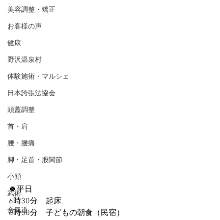
美容調整・矯正
お客様の声
健康
野沢温泉村
体験施術・マルシェ
日本誇張法協会
頭蓋調整
首・肩
腰・腰痛
脚・足首・股関節
小顔
🍀平日
武術
6時30分　起床
合氣道
6時50分　子どもの朝食（民宿）