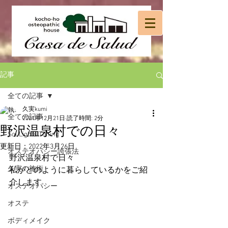
記事
全ての記事
久実kumi
全ての記事
2021年12月21日
読了時間: 2分
野沢温泉村での日々
Sol Lights Tuning
更新日：
2022年3月26日
オステオパシー誇張法
野沢温泉村で日々
久実の施術
私がどのように暮らしているかをご紹
介します
オステオパシー
オステ
ボディメイク