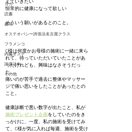
えていきたい
ヨガ
恒常的に健康になって欲しい
読書
そういう願いがあるとのこと。
趣味
オステオパシー誇張法名古屋クラス
フラメンコ
C様は何度かお母様の施術に一緒に来ら
内臓オステ
れて、待っていただいていたことがあ
誇張法Φ
ったけれども、興味はなさそうだっ
た。
その他
痛いのが苦手で過去に整体やマッサー
ジで痛い思いをしたことがあったとの
こと。
健康診断で悪い数字が出たこと、私が
施術プレゼント企画
をしていたのをき
っかけに、一度、私の施術を受けてみ
て、C様が気に入れば毎週、施術を受け