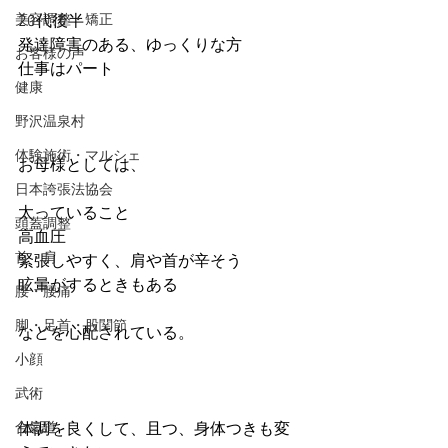
美容調整・矯正
20代後半
発達障害のある、ゆっくりな方
お客様の声
仕事はパート
健康
野沢温泉村
体験施術・マルシェ
お母様としては、
日本誇張法協会
太っていること
頭蓋調整
高血圧
首・肩
緊張しやすく、肩や首が辛そう
眩暈がするときもある
腰・腰痛
脚・足首・股関節
などを心配されている。
小顔
武術
合氣道
体調を良くして、且つ、身体つきも変