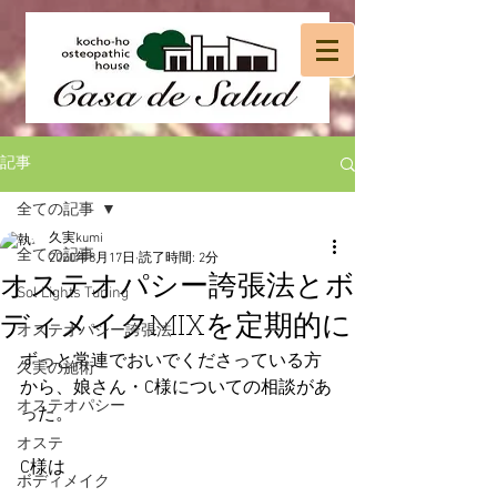
記事
全ての記事
久実kumi
全ての記事
2020年8月17日
読了時間: 2分
オステオパシー誇張法とボ
Sol Lights Tuning
ディメイクMIXを定期的に
オステオパシー誇張法
ずっと常連でおいでくださっている方
久実の施術
から、娘さん・C様についての相談があ
オステオパシー
った。
オステ
C様は
ボディメイク