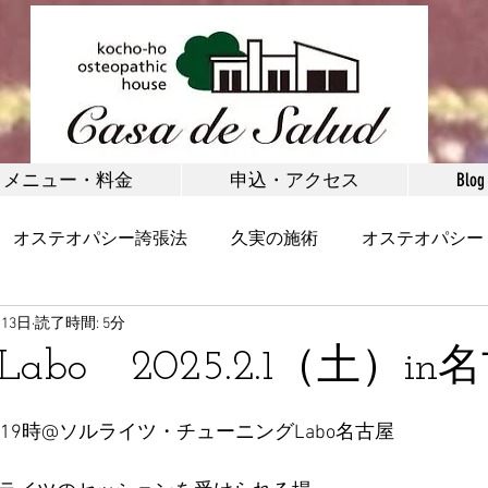
メニュー・料金
申込・アクセス
Blog
オステオパシー誇張法
久実の施術
オステオパシー
月13日
読了時間: 5分
矯正
お客様の声
健康
野沢温泉村
体験施術
bo 2025.2.1（土）in
首・肩
腰・腰痛
脚・足首・股関節
小顔
19時@
ソルライツ・チューニングLabo名古屋