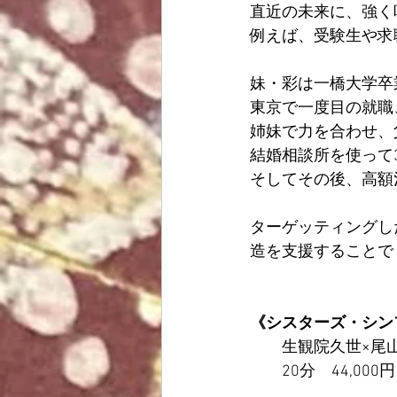
直近の未来に、強く
例えば、受験生や求
妹・彩は一橋大学卒
東京で一度目の就職
姉妹で力を合わせ、
結婚相談所を使って
そしてその後、高額
ターゲッティングし
造を支援することで
《
シスターズ・シン
生観院久世×尾
20分
　44,000円