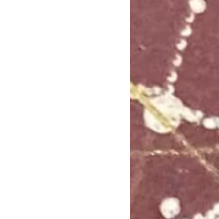
オステ
誇張法Φ