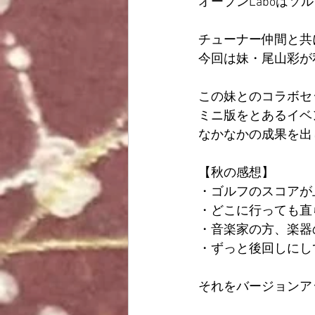
オープンLaboは
ヨガ
読書
趣味
チューナー仲間と共
今回は妹・尾山彩が
その他
この妹とのコラボセ
ミニ版をとあるイベ
なかなかの成果を出
【秋の感想】
・ゴルフのスコアが
・どこに行っても直
・音楽家の方、楽器
・ずっと後回しにし
それをバージョンア