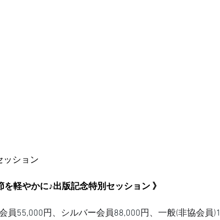
セッション
季節を軽やかに♪出版記念特別セッション 
》
会員
55,000
円、シルバー会員
88,000
円、一般(非協会員)