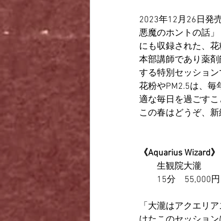
2023年12月26
悪魔のホントの話」
にも収録された、花
本部講師であり薬剤
する特別セッション
花粉やPM2.5は
適な毎日を過ごすこ
この春はどうぞ、新
《
Aquarius Wizard
》
生観院大瀧
15分
　55,000円
「大瀧はアクエリア
けたこのセッション