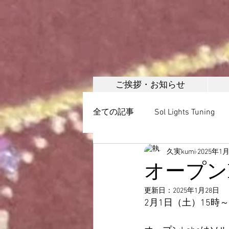
ご挨拶・お知らせ
全ての記事
Sol Lights Tuning
久実kumi
2025年1
ボディメイク
美容調整・
オープンLa
更新日：
2025年1月28日
日本誇張法協会
頭蓋調整
2月1日（土）15時～