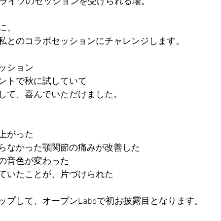
ソルライツのセッションを受けられる場。
オステオパシー誇張法名古屋クラス
フラメンコ
内臓
に、
私とのコラボセッションにチャレンジします。
ッション
ントで秋に試していて
して、喜んでいただけました。
上がった
らなかった顎関節の痛みが改善した
の音色が変わった
ていたことが、片づけられた
ップして、オープンLaboで初お披露目となります。