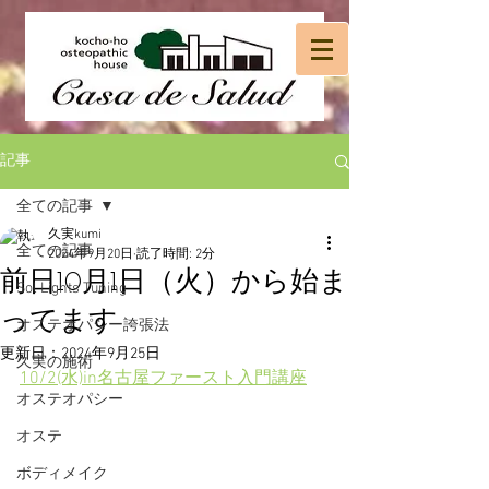
記事
全ての記事
久実kumi
全ての記事
2024年9月20日
読了時間: 2分
前日10月1日（火）から始ま
Sol Lights Tuning
ってます
オステオパシー誇張法
更新日：
2024年9月25日
久実の施術
10/2(水)in名古屋ファースト入門講座
オステオパシー
オステ
ボディメイク