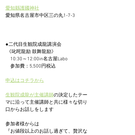
愛知縣護國神社
愛知県名古屋市中区三の丸1-7-3 
●二代目生観院成龍講演会 
 《叱咤龍励 鼓舞龍励》 
　10:30～12:00in名古屋Labo
　参加費：5,500円税込
申込はコチラから
生観院成龍が主催講師
の決定したテー
マに沿って主催講師と共に様々な切り
口からお話しをします
参加者様からは
『お値段以上のお話し過ぎて、贅沢な