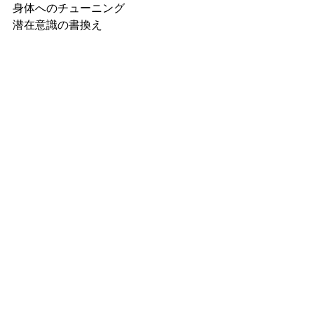
身体へのチューニング
潜在意識の書換え
あなたの命の使い方を視るセッション
も
まずはソルライツを体験いただき
翌日10月2日のファースト入門講座
を受
けられるのも良いでしょう
どなたでもご来場いただけます