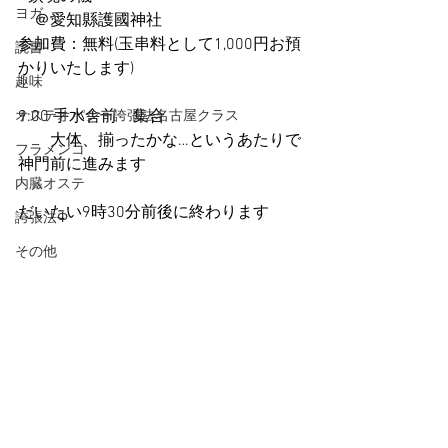
ヨガ
　＠愛知縣護國神社
参加費：無料(玉串料として1,000円お預
読書
かりいたします) 
趣味
9:00 手水舎前　集合
オステオパシー誇張法名古屋クラス
　　大体、揃ったかな…というあたりで
フラメンコ
神門前に進みます
内臓オステ
だいたい9時30分前後に終わります
誇張法Φ
その他