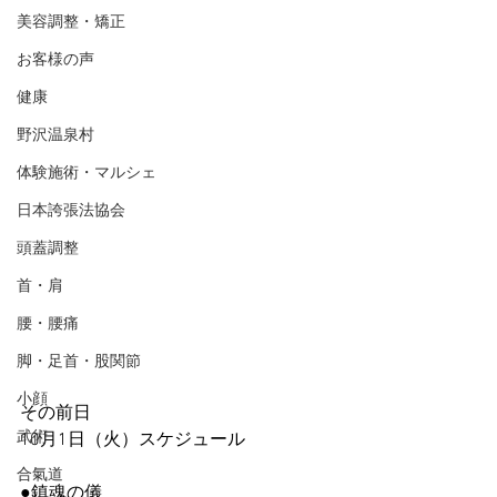
美容調整・矯正
お客様の声
健康
野沢温泉村
体験施術・マルシェ
日本誇張法協会
頭蓋調整
首・肩
腰・腰痛
脚・足首・股関節
小顔
その前日
武術
10月1日（火）スケジュール
合氣道
●鎮魂の儀